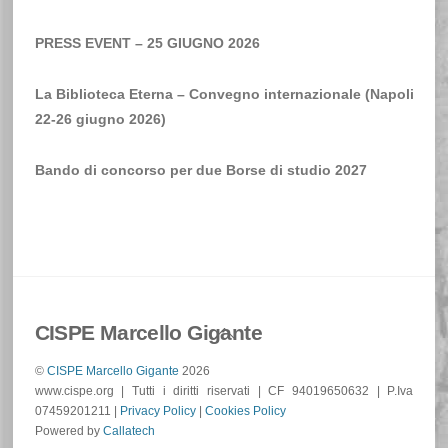
PRESS EVENT – 25 GIUGNO 2026
La Biblioteca Eterna – Convegno internazionale (Napoli
22-26 giugno 2026)
Bando di concorso per due Borse di studio 2027
Back
CISPE Marcello Gigante
To
©
CISPE Marcello Gigante
2026
Top
www.cispe.org | Tutti i diritti riservati | CF 94019650632 | P.Iva
07459201211 |
Privacy Policy
|
Cookies Policy
Powered by
Callatech